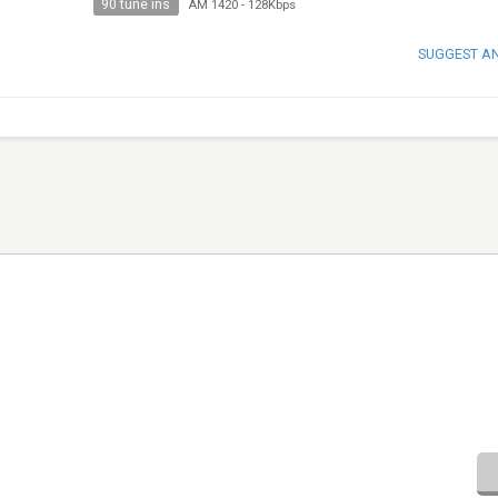
90 tune ins
AM 1420
-
128Kbps
SUGGEST A