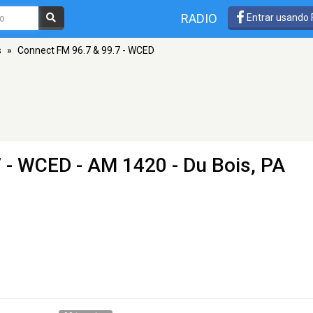
RADIO
Entrar usando
s
»
Connect FM 96.7 & 99.7 - WCED
7 - WCED
- AM 1420 - Du Bois, PA