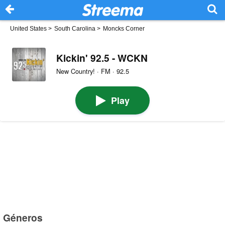
United States
>
South Carolina
>
Moncks Corner
Kickin' 92.5 - WCKN
New Country! · FM · 92.5
Play
Géneros