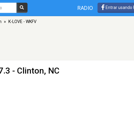
RADIO
Entrar usando
n
»
K-LOVE - WKFV
.3 - Clinton, NC