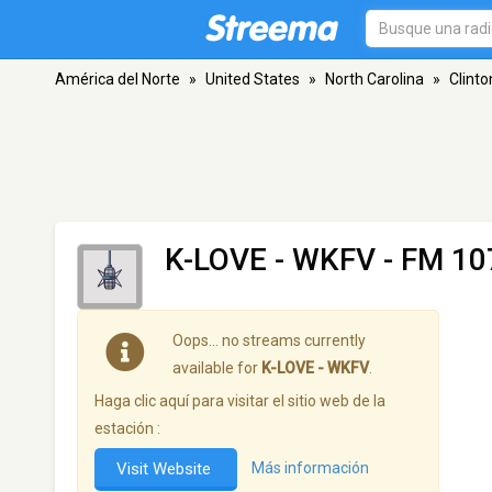
América del Norte
»
United States
»
North Carolina
»
Clinto
K-LOVE - WKFV
- FM 107
Oops… no streams currently
available for
K-LOVE - WKFV
.
Haga clic aquí para visitar el sitio web de la
estación :
Visit Website
Más información