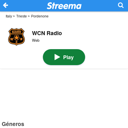
Italy
>
Trieste
>
Pordenone
WCN Radio
Web
Play
Géneros