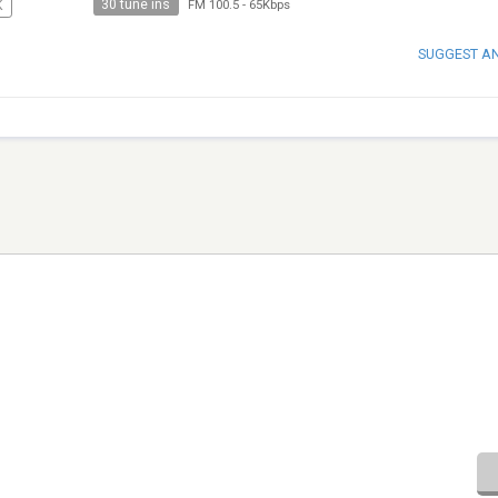
30 tune ins
K
FM 100.5
-
65Kbps
SUGGEST A