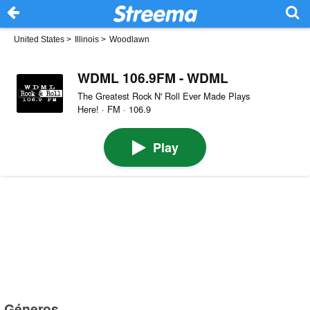
United States
>
Illinois
>
Woodlawn
WDML 106.9FM - WDML
The Greatest Rock N' Roll Ever Made Plays
Here! · FM · 106.9
Play
Géneros