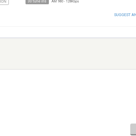
30 tune ins
IÓN
AM 980
-
128Kbps
SUGGEST A