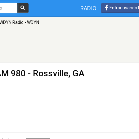
RADIO
Entrar usando
WDYN Radio - WDYN
AM 980 - Rossville, GA