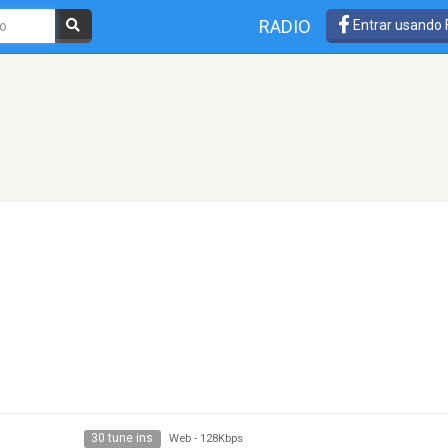
RADIO
Entrar usando
30 tune ins
Web
-
128Kbps