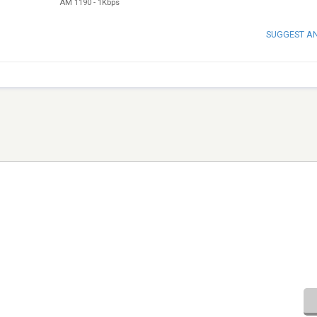
AM 1190
-
1Kbps
SUGGEST A