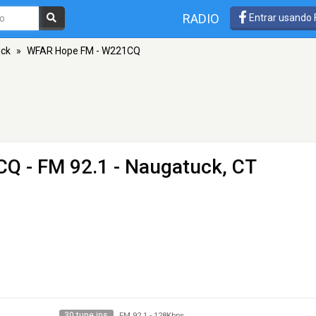
RADIO
Entrar usando
ck
»
WFAR Hope FM - W221CQ
CQ
- FM 92.1 - Naugatuck, CT
30 tune ins
FM 92.1
-
128Kbps