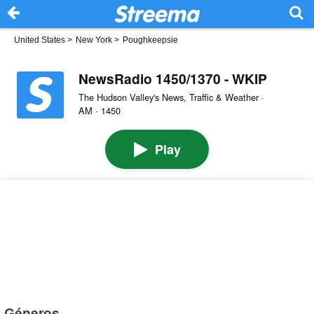
United States
>
New York
>
Poughkeepsie
NewsRadio 1450/1370 - WKIP
The Hudson Valley's News, Traffic & Weather ·
AM · 1450
Play
Géneros