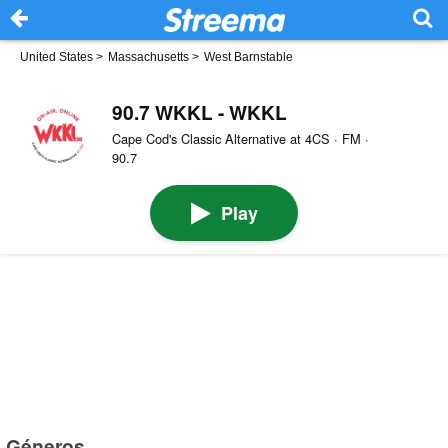
United States
>
Massachusetts
>
West Barnstable
90.7 WKKL - WKKL
Cape Cod's Classic Alternative at 4CS · FM ·
90.7
Play
Géneros