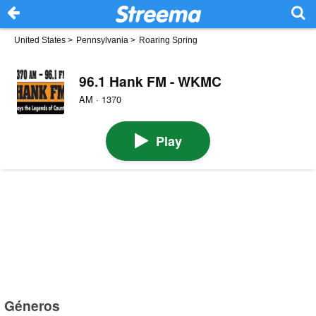
United States
>
Pennsylvania
>
Roaring Spring
96.1 Hank FM - WKMC
AM · 1370
Play
Géneros