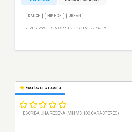
DANCE
HIP HOP
URBAN
FORT DEPOSIT
·
ALABAMA
,
UNITED STATES
·
INGLÉS
Escriba una reseña