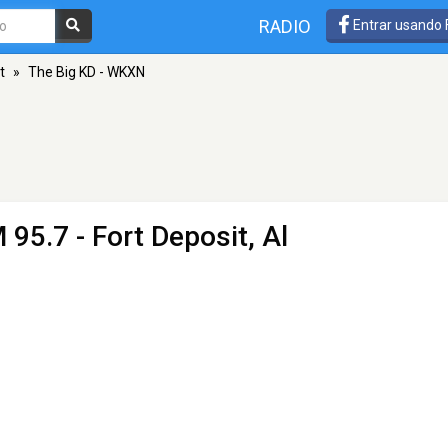
RADIO
Entrar usando
t
»
The Big KD - WKXN
 95.7 - Fort Deposit, Al