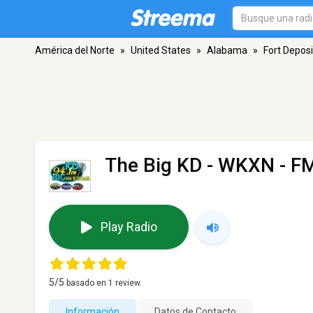
América del Norte
»
United States
»
Alabama
»
Fort Deposi
The Big KD - WKXN
- FM
Play Radio
5
/5
basado en
1
review.
Información
Datos de Contacto