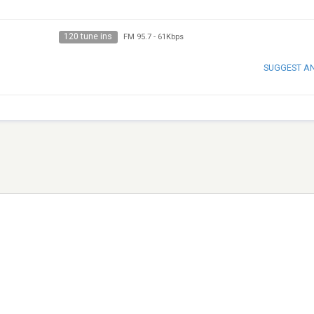
120 tune ins
FM 95.7
-
61Kbps
SUGGEST A