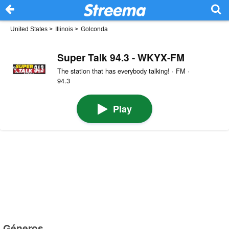
United States
>
Illinois
>
Golconda
Super Talk 94.3 - WKYX-FM
The station that has everybody talking! · FM ·
94.3
Play
Géneros