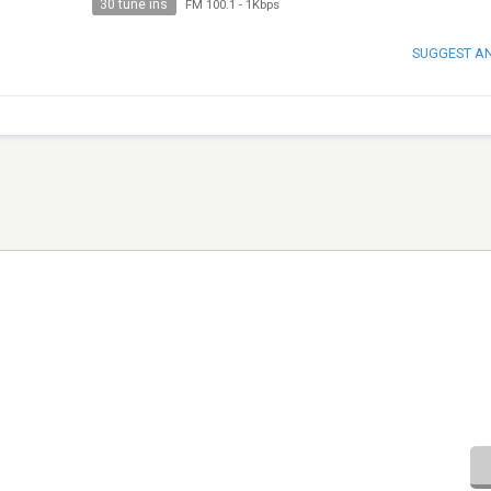
30 tune ins
FM 100.1
-
1Kbps
SUGGEST A