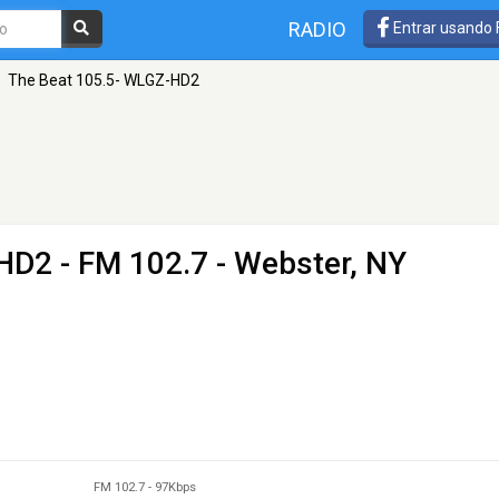
RADIO
Entrar usando
The Beat 105.5- WLGZ-HD2
-HD2
- FM 102.7 - Webster, NY
FM 102.7
-
97Kbps