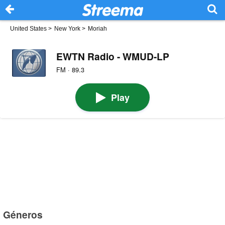
United States
>
New York
>
Moriah
EWTN Radio - WMUD-LP
FM · 89.3
Play
Géneros