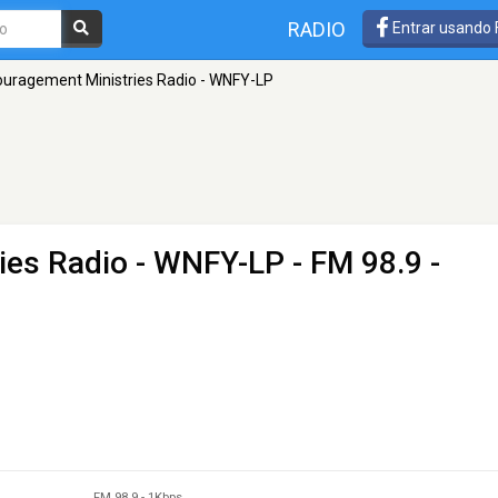
RADIO
Entrar usando
uragement Ministries Radio - WNFY-LP
ies Radio - WNFY-LP
- FM 98.9 -
FM 98.9
-
1Kbps