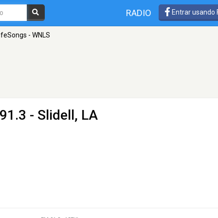
RADIO
Entrar usando
ifeSongs - WNLS
91.3 - Slidell, LA