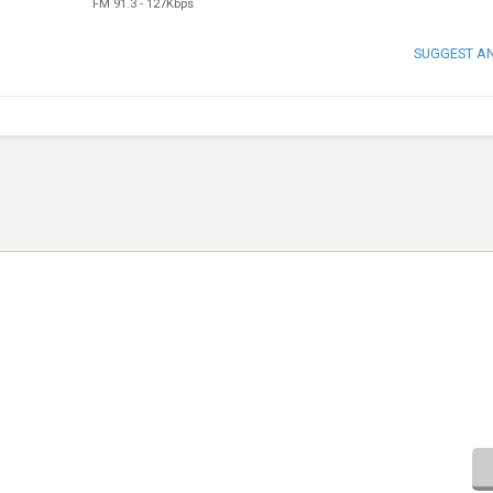
FM 91.3
-
127Kbps
SUGGEST A