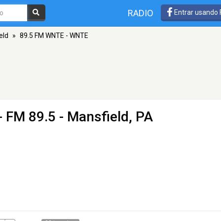
RADIO
Entrar usando
eld
»
89.5 FM WNTE - WNTE
- FM 89.5 - Mansfield, PA