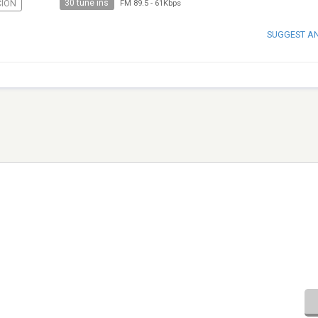
30 tune ins
IÓN
FM 89.5
-
61Kbps
SUGGEST A