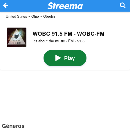
United States
>
Ohio
>
Oberlin
WOBC 91.5 FM - WOBC-FM
It's about the music · FM · 91.5
Play
Géneros