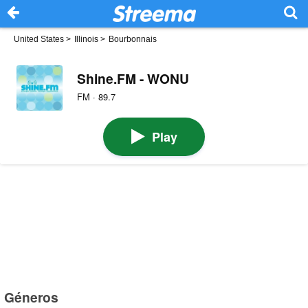
United States
>
Illinois
>
Bourbonnais
Shine.FM - WONU
FM · 89.7
Play
Géneros