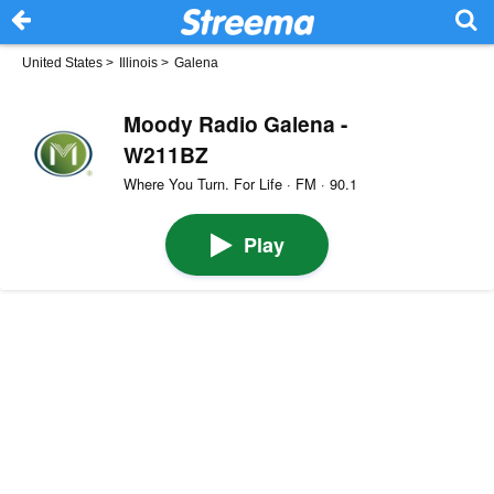
United States
>
Illinois
>
Galena
Moody Radio Galena -
W211BZ
Where You Turn. For Life · FM · 90.1
Play