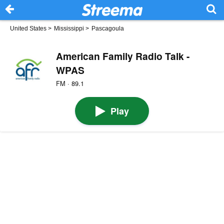
United States
>
Mississippi
>
Pascagoula
American Family Radio Talk -
WPAS
FM · 89.1
Play