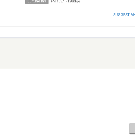
30 tune ins
FM 105.1
-
128Kbps
SUGGEST A