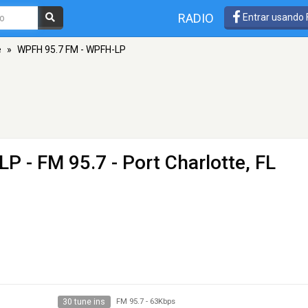
RADIO
Entrar usando
e
»
WPFH 95.7 FM - WPFH-LP
-LP
- FM 95.7 - Port Charlotte, FL
30 tune ins
FM 95.7
-
63Kbps