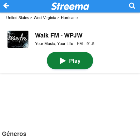
United States
>
West Virginia
>
Hurricane
Walk FM - WPJW
Your Music, Your Life · FM · 91.5
Play
Géneros