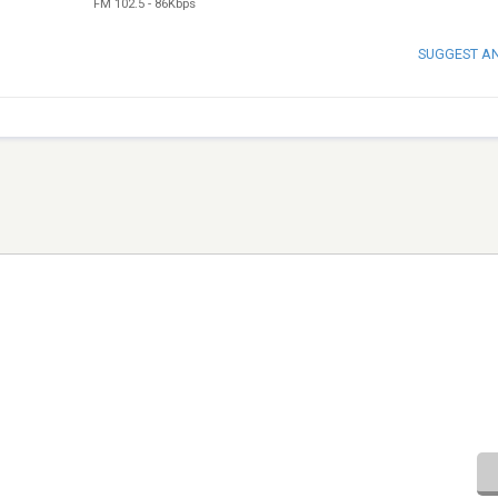
FM 102.5
-
86Kbps
SUGGEST A