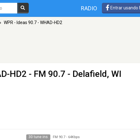
RADIO
Entrar usando
»
WPR - Ideas 90.7 - WHAD-HD2
AD-HD2
- FM 90.7 - Delafield, WI
30 tune ins
FM 90.7
-
64Kbps