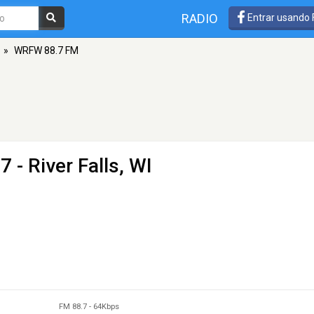
RADIO
Entrar usando
»
WRFW 88.7 FM
7 - River Falls, WI
FM 88.7
-
64Kbps