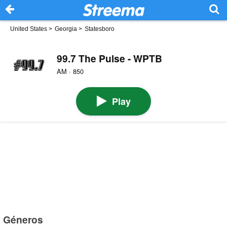
United States
>
Georgia
>
Statesboro
99.7 The Pulse - WPTB
AM · 850
Play
Géneros