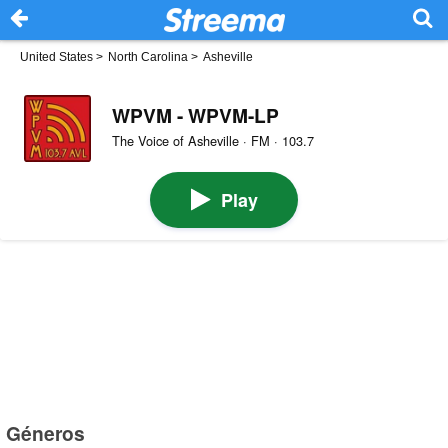
United States
>
North Carolina
>
Asheville
WPVM - WPVM-LP
The Voice of Asheville · FM · 103.7
Play
Géneros