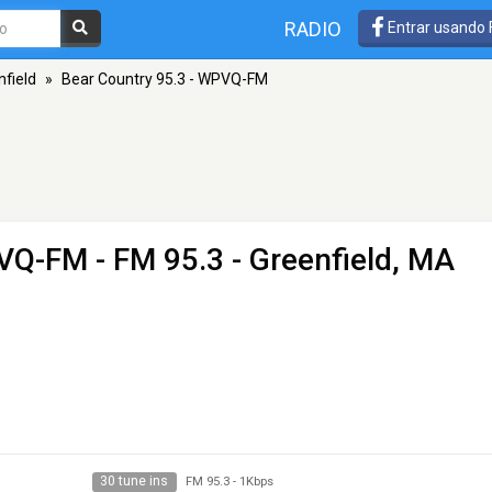
RADIO
Entrar usando
nfield
»
Bear Country 95.3 - WPVQ-FM
PVQ-FM
- FM 95.3 - Greenfield, MA
30 tune ins
FM 95.3
-
1Kbps