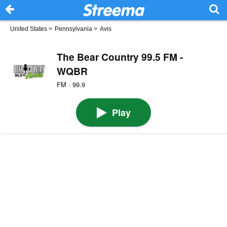
United States
>
Pennsylvania
>
Avis
The Bear Country 99.5 FM -
WQBR
FM · 99.9
Play