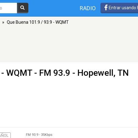
RADIO
Entrar usando
»
Que Buena 101.9 / 93.9 - WQMT
9 - WQMT
- FM 93.9 - Hopewell, TN
FM 93.9
-
35Kbps
AÑOL