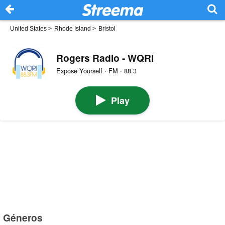
United States
>
Rhode Island
>
Bristol
Rogers Radio - WQRI
Expose Yourself · FM · 88.3
Play
Géneros