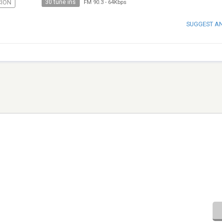
30 tune ins
IÓN
FM 90.3
-
64Kbps
SUGGEST A