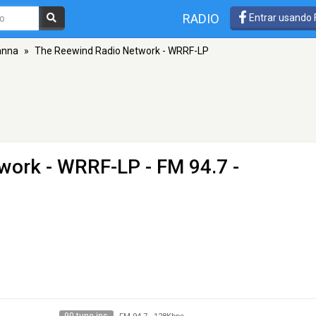
RADIO
Entrar usando
anna
»
The Reewind Radio Network - WRRF-LP
twork - WRRF-LP
- FM 94.7 -