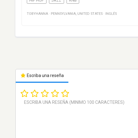
HIP HOP
JAZZ
RNB
TOBYHANNA
·
PENNSYLVANIA
,
UNITED STATES
·
INGLÉS
Escriba una reseña