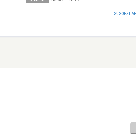
90 tune ins
FM 94.7
-
128Kbps
SUGGEST A