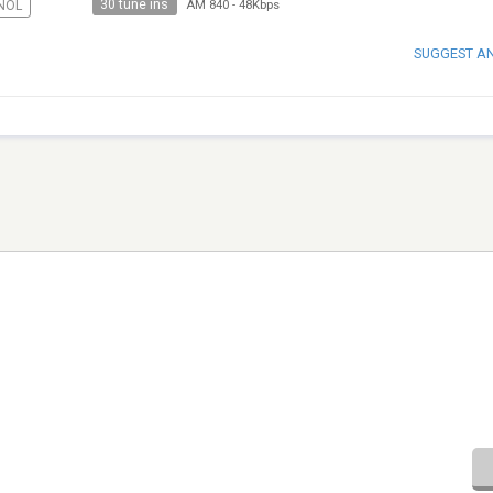
30 tune ins
ÑOL
AM 840
-
48Kbps
SUGGEST A