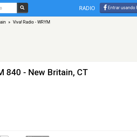
RADIO
Entrar usando
ain
»
Viva! Radio - WRYM
M 840 - New Britain, CT