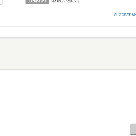
30 tune ins
FM 89.7
-
128Kbps
SUGGEST A