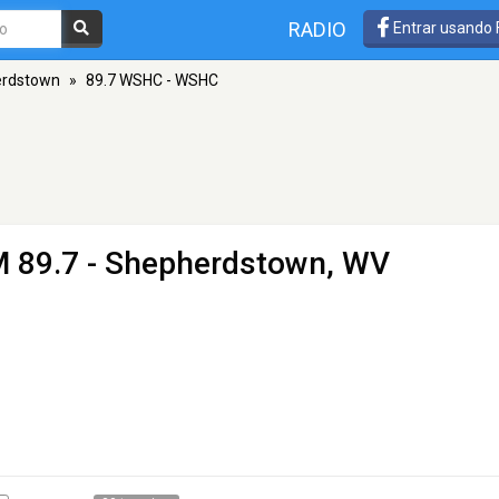
RADIO
Entrar usando
rdstown
»
89.7 WSHC - WSHC
M 89.7 - Shepherdstown, WV