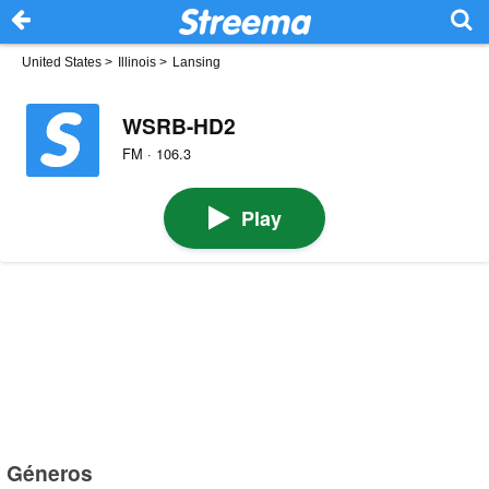
United States
>
Illinois
>
Lansing
WSRB-HD2
FM · 106.3
Play
Géneros