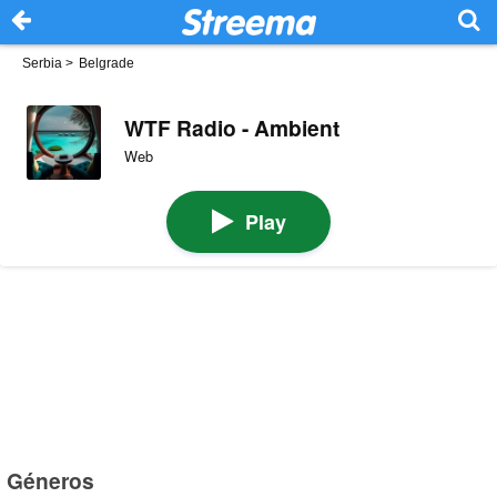
Serbia
>
Belgrade
WTF Radio - Ambient
Web
Play
Géneros