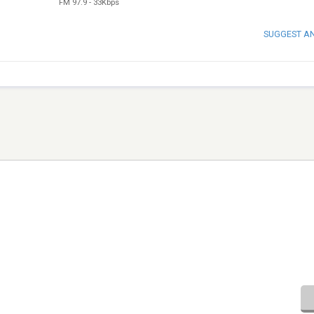
FM 97.9
-
33Kbps
SUGGEST A