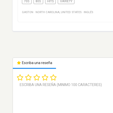
70S
80S
HITS
VARIETY
GASTON
·
NORTH CAROLINA
,
UNITED STATES
·
INGLÉS
Escriba una reseña