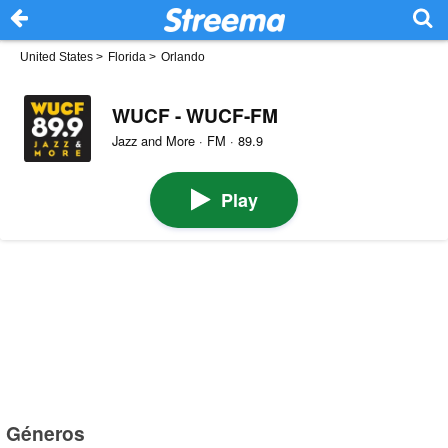
United States
>
Florida
>
Orlando
WUCF - WUCF-FM
Jazz and More · FM · 89.9
Play
Géneros