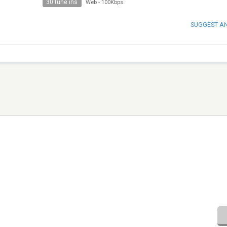
30 tune ins
Web
-
100Kbps
SUGGEST A