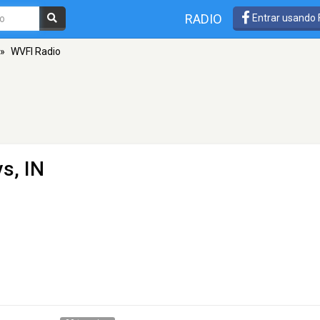
RADIO
Entrar usando
»
WVFI Radio
s, IN