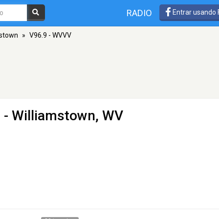
RADIO
Entrar usando
mstown
»
V96.9 - WVVV
 - Williamstown, WV