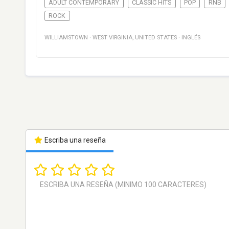
ADULT CONTEMPORARY
CLASSIC HITS
POP
RNB
ROCK
WILLIAMSTOWN
·
WEST VIRGINIA
,
UNITED STATES
·
INGLÉS
Escriba una reseña