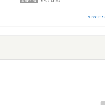
30 tune ins
FM 96.9
-
64Kbps
SUGGEST A