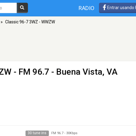
RADIO
Entrar usando
»
Classic 96-7 3WZ - WWZW
WZW
- FM 96.7 - Buena Vista, VA
30 tune ins
FM 96.7
-
30Kbps