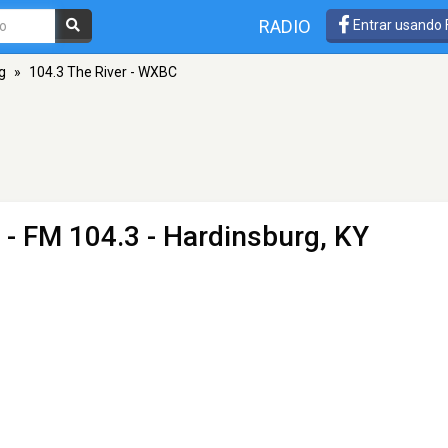
RADIO
Entrar usando
g
»
104.3 The River - WXBC
- FM 104.3 - Hardinsburg, KY