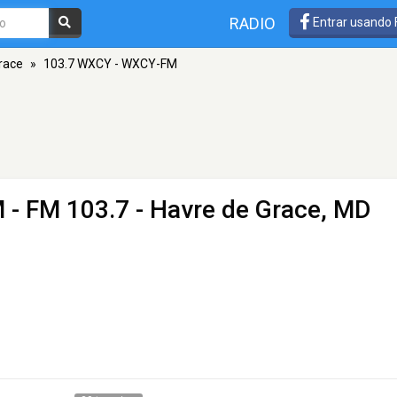
RADIO
Entrar usando
race
»
103.7 WXCY - WXCY-FM
M
- FM 103.7 - Havre de Grace, MD