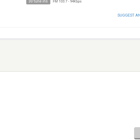
30 tune ins
FM 103.7
-
94Kbps
SUGGEST A